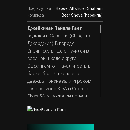
Предыдущая
Hapoel Altshuler Shaham
команда
Beer Sheva (Израиль)
Джейкинан Тайлле Гант
родился в Саванне (США, штат
Джорджия). В городе
Спрингфилд, где он учился в
средней школе округа
Эффингем, он начал играть в
баскетбол. В школе его
дважды признавали игроком
года региона 3-5A и Georgia
Class 5A, а также он получил
награду Mr. Georgia.
Далее
Гант продолжил
карьеру в колледже Миссури